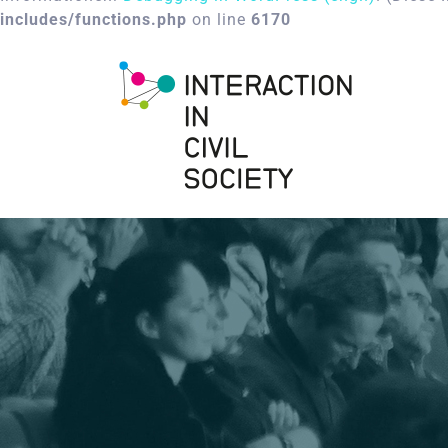
includes/functions.php
on line
6170
Skip
to
content