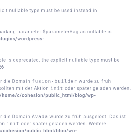
icit nullable type must be used instead in
arking parameter $parameterBag as nullable is
plugins/wordpress-
 is deprecated, the explicit nullable type must be
26
ür die Domain
fusion-builder
wurde zu früh
ollten mit der Aktion
init
oder später geladen werden.
/home/c/cohesion/public_html/blog/wp-
ür die Domain
Avada
wurde zu früh ausgelöst. Das ist
ion
init
oder später geladen werden. Weitere
/cohesion/public_html/blog/wp-