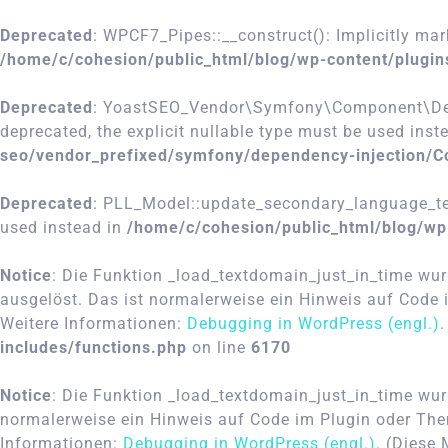
Deprecated
: WPCF7_Pipes::__construct(): Implicitly mar
/home/c/cohesion/public_html/blog/wp-content/plugin
Deprecated
: YoastSEO_Vendor\Symfony\Component\Depen
deprecated, the explicit nullable type must be used inst
seo/vendor_prefixed/symfony/dependency-injection/C
Deprecated
: PLL_Model::update_secondary_language_term
used instead in
/home/c/cohesion/public_html/blog/wp
Notice
: Die Funktion _load_textdomain_just_in_time wu
ausgelöst. Das ist normalerweise ein Hinweis auf Code i
Weitere Informationen:
Debugging in WordPress (engl.)
includes/functions.php
on line
6170
Notice
: Die Funktion _load_textdomain_just_in_time wu
normalerweise ein Hinweis auf Code im Plugin oder Them
Informationen:
Debugging in WordPress (engl.)
. (Diese