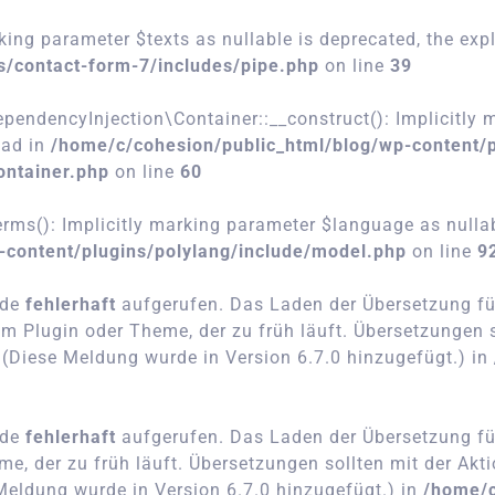
king parameter $texts as nullable is deprecated, the expl
s/contact-form-7/includes/pipe.php
on line
39
dencyInjection\Container::__construct(): Implicitly m
ead in
/home/c/cohesion/public_html/blog/wp-content/
ontainer.php
on line
60
s(): Implicitly marking parameter $language as nullable
-content/plugins/polylang/include/model.php
on line
9
rde
fehlerhaft
aufgerufen. Das Laden der Übersetzung f
m Plugin oder Theme, der zu früh läuft. Übersetzungen s
. (Diese Meldung wurde in Version 6.7.0 hinzugefügt.) in
rde
fehlerhaft
aufgerufen. Das Laden der Übersetzung f
e, der zu früh läuft. Übersetzungen sollten mit der Akt
 Meldung wurde in Version 6.7.0 hinzugefügt.) in
/home/c