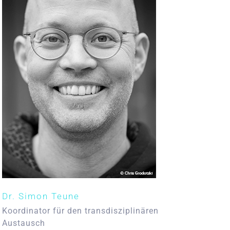
Dr. Simon Teune
Koordinator für den transdisziplinären
Austausch