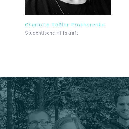
Charlotte Rößler-Prokhorenko
Studentische Hilfskraft