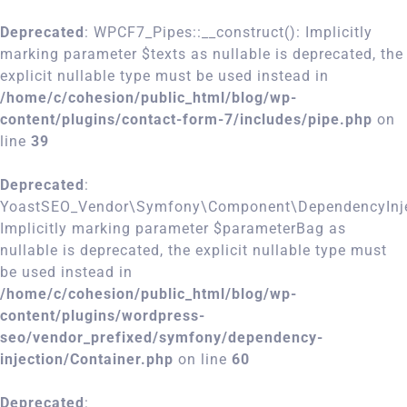
Deprecated
: WPCF7_Pipes::__construct(): Implicitly
marking parameter $texts as nullable is deprecated, the
explicit nullable type must be used instead in
/home/c/cohesion/public_html/blog/wp-
content/plugins/contact-form-7/includes/pipe.php
on
line
39
Deprecated
:
YoastSEO_Vendor\Symfony\Component\DependencyInject
Implicitly marking parameter $parameterBag as
nullable is deprecated, the explicit nullable type must
be used instead in
/home/c/cohesion/public_html/blog/wp-
content/plugins/wordpress-
seo/vendor_prefixed/symfony/dependency-
injection/Container.php
on line
60
Deprecated
: